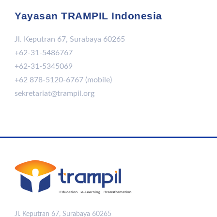
Yayasan TRAMPIL Indonesia
Jl. Keputran 67, Surabaya 60265
+62-31-5486767
+62-31-5345069
+62 878-5120-6767 (mobile)
sekretariat@trampil.org
Jl. Keputran 67, Surabaya 60265