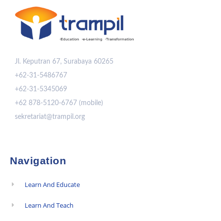
Jl. Keputran 67, Surabaya 60265
+62-31-5486767
+62-31-5345069
+62 878-5120-6767 (mobile)
sekretariat@trampil.org
Navigation
Learn And Educate
Learn And Teach