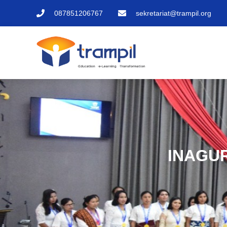
087851206767
sekretariat@trampil.org
INAGURA