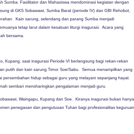
yah Sumba. Fasilitator dan Mahasiswa mendominasi kegiatan dengan
angsung di GKS Sobawawi, Sumba Barat (periode IV) dan GBI Rehobot,
aerahan. Kain sarung, selendang dan parang Sumba menjadi
anya tetap larut dalam kesatuan liturgi inagurasi. Acara yang
mah bersama.
 Kupang, saat inagurasi Periode VI berlangsung bagi rekan-rekan
tasan putih dan kain sarung Timor Soe/Sabu. Semua menampilkan yang
agai persembahan hidup sebagai guru yang melayani sepanjang hayat.
amah sembari mensharingkan pengalaman menjadi guru.
 Sobawawi, Waingapu, Kupang dan Soe. Kiranya inagurasi bukan hanya
momen penegasan dan pengutusan Tuhan bagi profesionalitas kegurua