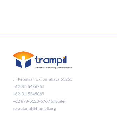
Jl. Keputran 67, Surabaya 60265
+62-31-5486767
+62-31-5345069
+62 878-5120-6767 (mobile)
sekretariat@trampil.org