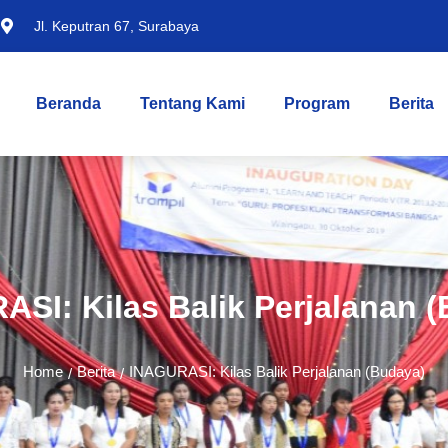
Jl. Keputran 67, Surabaya
Beranda
Tentang Kami
Program
Berita
SI: Kilas Balik Perjalanan 
Home
Berita
INAGURASI: Kilas Balik Perjalanan (Budaya)
/
/