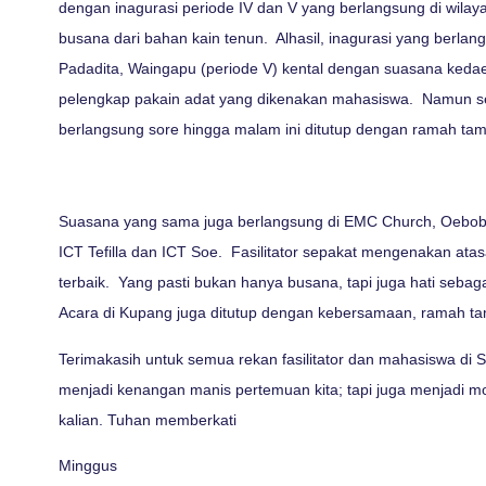
dengan inagurasi periode IV dan V yang berlangsung di wila
busana dari bahan kain tenun. Alhasil, inagurasi yang berl
Padadita, Waingapu (periode V) kental dengan suasana ked
pelengkap pakain adat yang dikenakan mahasiswa. Namun semu
berlangsung sore hingga malam ini ditutup dengan ramah ta
Suasana yang sama juga berlangsung di EMC Church, Oebobo,
ICT Tefilla dan ICT Soe. Fasilitator sepakat mengenakan a
terbaik. Yang pasti bukan hanya busana, tapi juga hati seb
Acara di Kupang juga ditutup dengan kebersamaan, ramah t
Terimakasih untuk semua rekan fasilitator dan mahasiswa di
menjadi kenangan manis pertemuan kita; tapi juga menjadi 
kalian. Tuhan memberkati
Minggus