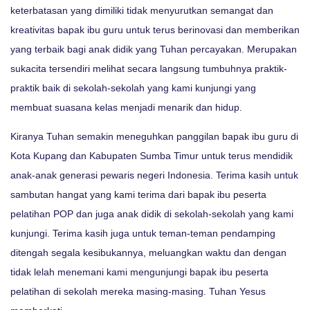
keterbatasan yang dimiliki tidak menyurutkan semangat dan
kreativitas bapak ibu guru untuk terus berinovasi dan memberikan
yang terbaik bagi anak didik yang Tuhan percayakan. Merupakan
sukacita tersendiri melihat secara langsung tumbuhnya praktik-
praktik baik di sekolah-sekolah yang kami kunjungi yang
membuat suasana kelas menjadi menarik dan hidup.
Kiranya Tuhan semakin meneguhkan panggilan bapak ibu guru di
Kota Kupang dan Kabupaten Sumba Timur untuk terus mendidik
anak-anak generasi pewaris negeri Indonesia. Terima kasih untuk
sambutan hangat yang kami terima dari bapak ibu peserta
pelatihan POP dan juga anak didik di sekolah-sekolah yang kami
kunjungi. Terima kasih juga untuk teman-teman pendamping
ditengah segala kesibukannya, meluangkan waktu dan dengan
tidak lelah menemani kami mengunjungi bapak ibu peserta
pelatihan di sekolah mereka masing-masing. Tuhan Yesus