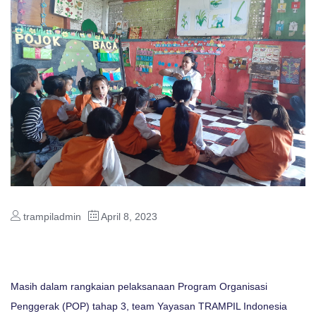
trampiladmin
April 8, 2023
Masih dalam rangkaian pelaksanaan Program Organisasi
Penggerak (POP) tahap 3, team Yayasan TRAMPIL Indonesia