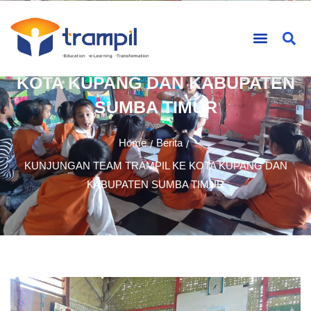
KUNJUNGAN TEAM TRAMPIL KE
KOTA KUPANG DAN KABUPATEN
SUMBA TIMUR
Home
Berita
/
/
KUNJUNGAN TEAM TRAMPIL KE KOTA KUPANG DAN
KABUPATEN SUMBA TIMUR