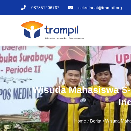
087851206767
sekretariat@trampil.org
Wisuda Mahasiswa S
In
Home
Berita
Wisuda Maha
/
/