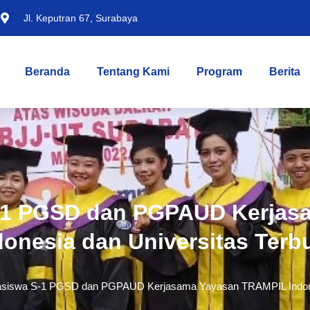
Jl. Keputran 67, Surabaya
Beranda
Tentang Kami
Program
Berita
-1 PGSD dan PGPAUD Kerjas
donesia dan Universitas Terb
siswa S-1 PGSD dan PGPAUD Kerjasama Yayasan TRAMPIL Indones