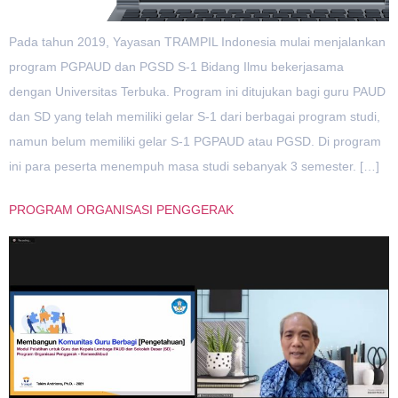
Pada tahun 2019, Yayasan TRAMPIL Indonesia mulai menjalankan
program PGPAUD dan PGSD S-1 Bidang Ilmu bekerjasama
dengan Universitas Terbuka. Program ini ditujukan bagi guru PAUD
dan SD yang telah memiliki gelar S-1 dari berbagai program studi,
namun belum memiliki gelar S-1 PGPAUD atau PGSD. Di program
ini para peserta menempuh masa studi sebanyak 3 semester. […]
PROGRAM ORGANISASI PENGGERAK