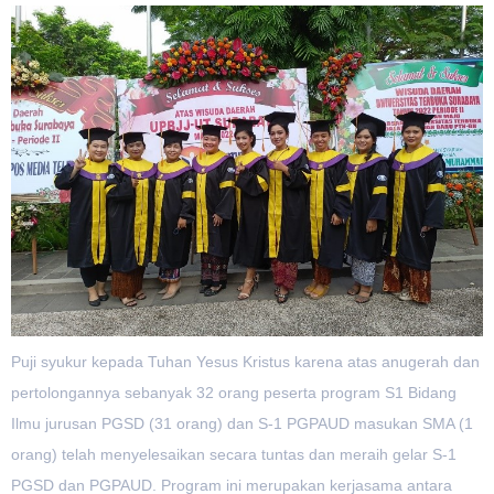
Puji syukur kepada Tuhan Yesus Kristus karena atas anugerah dan
pertolongannya sebanyak 32 orang peserta program S1 Bidang
Ilmu jurusan PGSD (31 orang) dan S-1 PGPAUD masukan SMA (1
orang) telah menyelesaikan secara tuntas dan meraih gelar S-1
PGSD dan PGPAUD. Program ini merupakan kerjasama antara