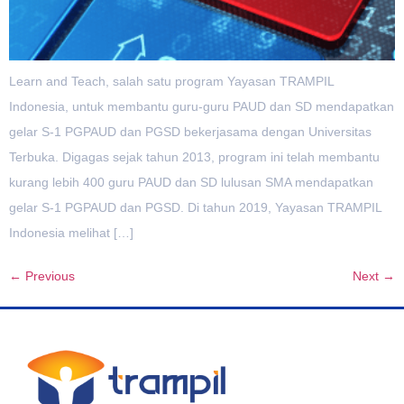
Learn and Teach, salah satu program Yayasan TRAMPIL
Indonesia, untuk membantu guru-guru PAUD dan SD mendapatkan
gelar S-1 PGPAUD dan PGSD bekerjasama dengan Universitas
Terbuka. Digagas sejak tahun 2013, program ini telah membantu
kurang lebih 400 guru PAUD dan SD lulusan SMA mendapatkan
gelar S-1 PGPAUD dan PGSD. Di tahun 2019, Yayasan TRAMPIL
Indonesia melihat […]
←
Previous
Next
→