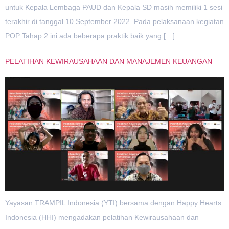
untuk Kepala Lembaga PAUD dan Kepala SD masih memiliki 1 sesi
terakhir di tanggal 10 September 2022. Pada pelaksanaan kegiatan
POP Tahap 2 ini ada beberapa praktik baik yang […]
PELATIHAN KEWIRAUSAHAAN DAN MANAJEMEN KEUANGAN
Yayasan TRAMPIL Indonesia (YTI) bersama dengan Happy Hearts
Indonesia (HHI) mengadakan pelatihan Kewirausahaan dan