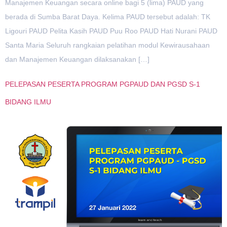
Manajemen Keuangan secara online bagi 5 (lima) PAUD yang
berada di Sumba Barat Daya. Kelima PAUD tersebut adalah: TK
Ligouri PAUD Pelita Kasih PAUD Puu Roo PAUD Hati Nurani PAUD
Santa Maria Seluruh rangkaian pelatihan modul Kewirausahaan
dan Manajemen Keuangan dilaksanakan […]
PELEPASAN PESERTA PROGRAM PGPAUD DAN PGSD S-1
BIDANG ILMU