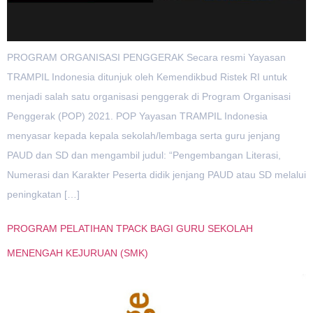
PROGRAM ORGANISASI PENGGERAK Secara resmi Yayasan
TRAMPIL Indonesia ditunjuk oleh Kemendikbud Ristek RI untuk
menjadi salah satu organisasi penggerak di Program Organisasi
Penggerak (POP) 2021. POP Yayasan TRAMPIL Indonesia
menyasar kepada kepala sekolah/lembaga serta guru jenjang
PAUD dan SD dan mengambil judul: “Pengembangan Literasi,
Numerasi dan Karakter Peserta didik jenjang PAUD atau SD melalui
peningkatan […]
PROGRAM PELATIHAN TPACK BAGI GURU SEKOLAH
MENENGAH KEJURUAN (SMK)