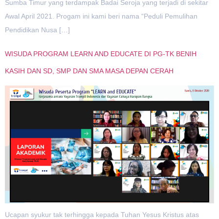
Sumba Timur yang terdampak Badai Seroja yang terjadi di sekitar
Awal April 2021. Progam ini kami beri nama “Peduli Pemulihan
Pendidikan Nusa […]
WISUDA PROGRAM LEARN AND EDUCATE DI PG-TK BENIH
KASIH DAN SD, SMP DAN SMA MASA DEPAN CERAH
Ucapan syukur tak terhingga kepada Tuhan Yesus Kristus atas