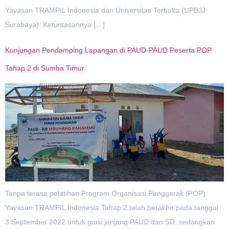
Yayasan TRAMPIL Indonesia dan Universitas Terbuka (UPBJJ
Surabaya). Ketuntasannya […]
Kunjungan Pendamping Lapangan di PAUD-PAUD Peserta POP
Tahap 2 di Sumba Timur
Tanpa terasa pelatihan Program Organisasi Penggerak (POP)
Yayasan TRAMPIL Indonesia Tahap 2 telah berakhir pada tanggal
3 September 2022 untuk guru jenjang PAUD dan SD, sedangkan