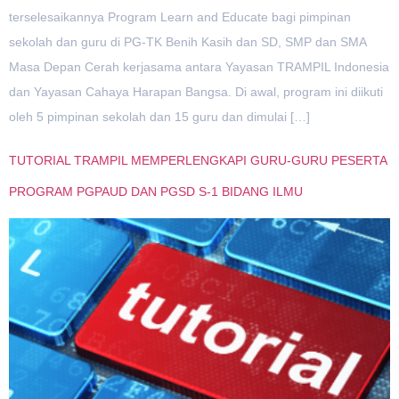
terselesaikannya Program Learn and Educate bagi pimpinan
sekolah dan guru di PG-TK Benih Kasih dan SD, SMP dan SMA
Masa Depan Cerah kerjasama antara Yayasan TRAMPIL Indonesia
dan Yayasan Cahaya Harapan Bangsa. Di awal, program ini diikuti
oleh 5 pimpinan sekolah dan 15 guru dan dimulai […]
TUTORIAL TRAMPIL MEMPERLENGKAPI GURU-GURU PESERTA
PROGRAM PGPAUD DAN PGSD S-1 BIDANG ILMU