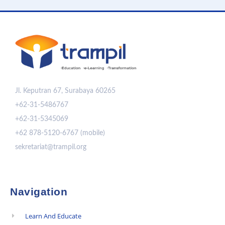
Jl. Keputran 67, Surabaya 60265
+62-31-5486767
+62-31-5345069
+62 878-5120-6767 (mobile)
sekretariat@trampil.org
Navigation
Learn And Educate